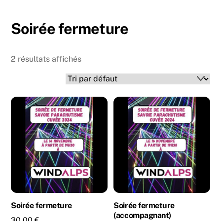
Skip
Back
to
To
Soirée fermeture
content
Top
2 résultats affichés
Soirée fermeture
Soirée fermeture
(accompagnant)
30,00
€