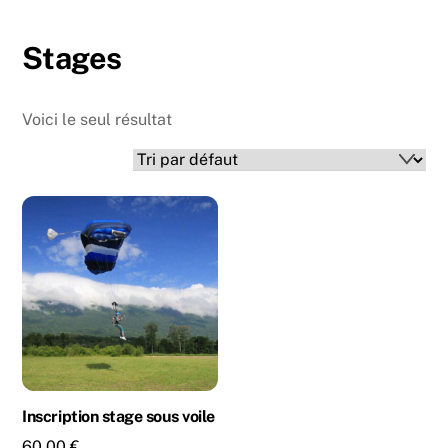
Skip
Back
to
To
Stages
content
Top
Voici le seul résultat
Inscription stage sous voile
60,00
€