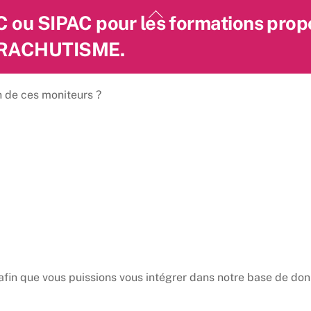
Back
AC ou SIPAC pour les formations prop
To
PARACHUTISME.
Top
n de ces moniteurs ?
 afin que vous puissions vous intégrer dans notre base de do