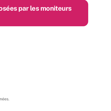
osées par les moniteurs
nnées.