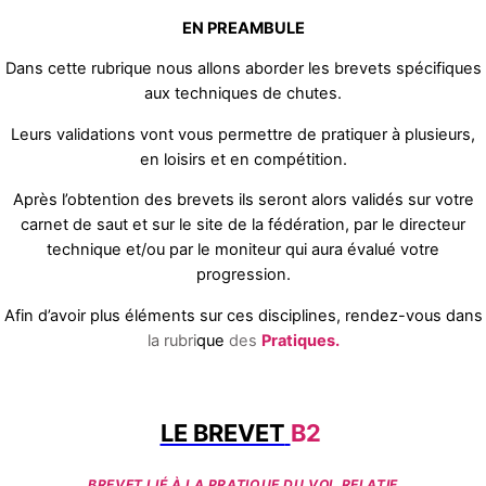
Skip
EN PREAMBULE
to
Dans cette rubrique nous allons aborder les brevets spécifiques
content
aux techniques de chutes.
Leurs validations vont vous permettre de pratiquer à plusieurs,
en loisirs et en compétition.
Après l’obtention des brevets ils seront alors validés sur votre
carnet de saut et sur le site de la fédération, par le directeur
technique et/ou par le moniteur qui aura évalué votre
progression.
Afin d’avoir plus éléments sur ces disciplines, rendez-vous dans
la rubri
que
des
Pratiques.
LE BREVET
B2
BREVET LIÉ À LA PRATIQUE DU VOL RELATIF