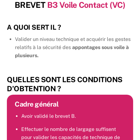
BREVET
B3 Voile Contact (VC)
Skip
to
content
A QUOI SERT IL ?
Valider un niveau technique et acquérir les gestes
relatifs à la sécurité des
appontages sous voile à
plusieurs.
QUELLES SONT LES CONDITIONS
D’OBTENTION ?
Cadre général
Avoir validé le brevet B.
Effectuer le nombre de largage suffisent
pour valider les capacités de technique de