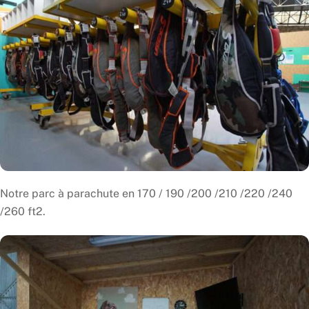
Notre parc à parachute en 170 / 190 /200 /210 /220 /240
/260 ft2.