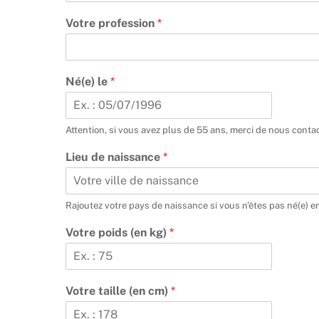
S
Votre profession
*
i
t
u
a
Né(e) le
*
t
i
o
n
Attention, si vous avez plus de 55 ans, merci de nous contac
J
Lieu de naissance
*
'
a
c
c
Rajoutez votre pays de naissance si vous n'êtes pas né(e) e
e
p
Votre poids (en kg)
*
t
e
D
a
Votre taille (en cm)
*
t
e