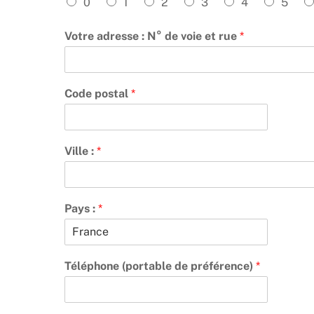
0
1
2
3
4
5
Votre adresse : N° de voie et rue
*
Code postal
*
Ville :
*
Pays :
*
Téléphone (portable de préférence)
*