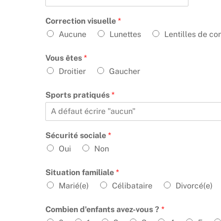
s
Correction visuelle
*
Aucune
Lunettes
Lentilles de co
Vous êtes
*
Droitier
Gaucher
Sports pratiqués
*
Sécurité sociale
*
Oui
Non
Situation familiale
*
Marié(e)
Célibataire
Divorcé(e)
Combien d'enfants avez-vous ?
*