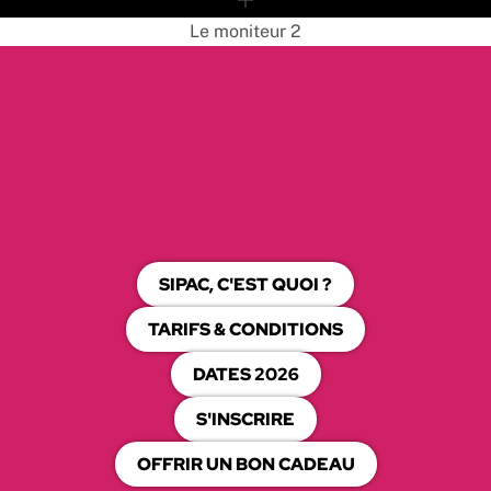
Le moniteur 2
SIPAC, C'EST QUOI ?
TARIFS & CONDITIONS
DATES 2026
S'INSCRIRE
OFFRIR UN BON CADEAU