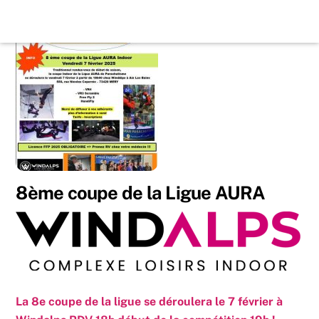
Skip
Back
to
To
content
Top
8ème coupe de la Ligue AURA
La 8e coupe de la ligue se déroulera le 7 février à