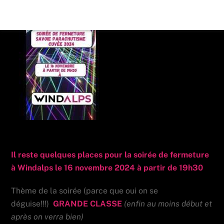
Skip
Back
to
To
content
Top
Soirée de fermeture 2026
Il reste quelques places pour la soirée de fermeture
à Windalps le 16 novembre 2024 à partir de 19h30
Thème de la soirée (parce que oui on se
déguise!!!)
GRANDE CLASSE
(enfin au moins début et
après on verra bien)