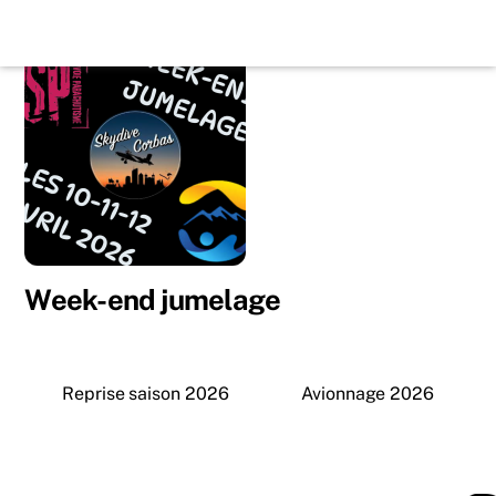
Skip
Back
to
To
content
Top
Week-end jumelage
Reprise saison 2026
Avionnage 2026